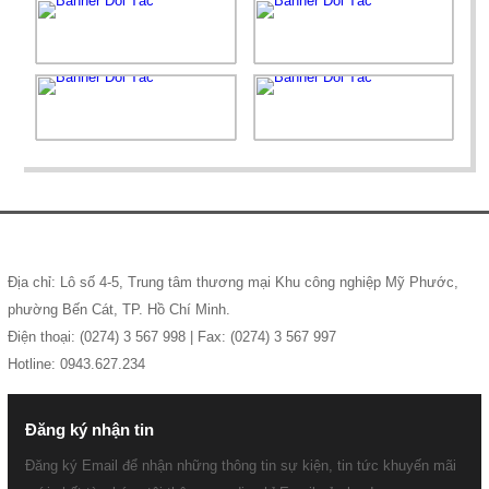
LOẠI HÌNH GIA CÔNG TRONG XUẤT NHẬP KHẨU
HỒ SƠ THÀNH LẬP CHI NHÁNH, VĂN PHÒNG ĐẠI
DIỆN
Bến Cát Sừng Sững Tượng Đài Mẹ Việt Nam Anh
Hùng
CÔNG TY CỔ PHẦN TƯ VẤN DỊCH VỤ ĐẦU TƯ (ISC CO.)
TẦM QUAN TRỌNG CỦA NHÂN LỰC TRONG
DOANH NGHIỆP HIỆN NAY
Địa chỉ: Lô số 4-5, Trung tâm thương mại Khu công nghiệp Mỹ Phước,
phường Bến Cát, TP. Hồ Chí Minh.
Người Lao Động Vui Mừng Nhận Quà Nhân Dịp Lễ
Điện thoại: (0274) 3 567 998 | Fax: (0274) 3 567 997
Quốc Khánh 2/9
Hotline: 0943.627.234
GIẤY PHÉP MÔI TRƯỜNG VÀ ĐỐI TƯỢNG CẦN
PHẢI CÓ GIẤY PHÉP MÔI TRƯỜNG
Đăng ký nhận tin
Đăng ký Email để nhận những thông tin sự kiện, tin tức khuyến mãi
Hành trình 25 năm tự hào của Hiệp Hội Thương Gia