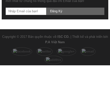
mới nhất từ chúng tôi thông qua địa chỉ Email của bạn!
Đài Loan Tỉnh Bình Dương tại thủ phủ công nghiệp.
Đăng Ký
LỄ CÔNG BỐ THÀNH LẬP THỊ XÃ CHƠN THÀNH VÀ
CÁC PHƯỜNG THUỘC THỊ XÃ CHƠN THÀNH, TỈNH
BÌNH PHƯỚC
DỊCH VỤ PHÁP LÝ - HÀNH CHÁNH CÔNG VÀ
Copyright © 2017 Bản quyền thuộc về
ISC CO.
| Thiết kế và phát triển bởi
NHỮNG TIỆN ÍCH ĐEM LẠI
P.A Việt Nam
VỆ SINH CÔNG NGHIỆP
ĐOÀN SINH VIÊN TRƯỜNG ĐẠI HỌC BÁCH KHOA
TEMASEK POLYTECHNIC (SINGAPORE) THAM
QUAN KHU CÔNG NGHIỆP BECAMEX BÌNH
PHƯỚC
Ngày khách hàng hiện trường của Công ty Cổ phần
ICD Tân Cảng Sóng Thần
LỢI ÍCH CỦA VIỆC SỬ DỤNG DỊCH VỤ XUẤT NHẬP