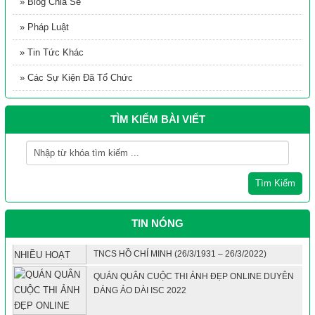
» Blog Chia Sẻ
» Pháp Luật
YẾN CHƯNG TƯƠI NGUYÊN CHẤT HAPPY SHOP
» Tin Tức Khác
» Các Sự Kiện Đã Tổ Chức
Becamex ISC chúc mừng Ngày Quốc tế phụ nữ 8/3
TÌM KIẾM BÀI VIẾT
Đồng nghiệp
Tìm Kiếm
BECAMEX ISC SÔI NỔI NHIỀU HOẠT ĐỘNG CHÀO
MỪNG KỶ NIỆM 91 NĂM NGÀY THÀNH LẬP ĐOÀN
TNCS HỒ CHÍ MINH (26/3/1931 – 26/3/2022)
TIN NÓNG
QUÁN QUÂN CUỘC THI ẢNH ĐẸP ONLINE DUYÊN
DÁNG ÁO DÀI ISC 2022
Người Ký Thông Báo Thay Đổi Người Đại Diện Công
Ty/ Doanh Nghiệp Theo Pháp Luật Là Ai?