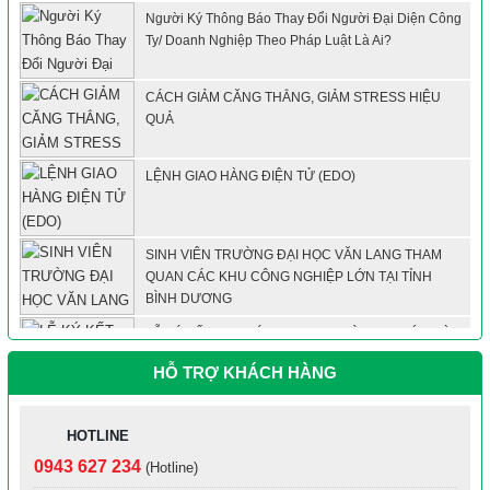
CÁCH GIẢM CĂNG THẲNG, GIẢM STRESS HIỆU
QUẢ
LỆNH GIAO HÀNG ĐIỆN TỬ (EDO)
SINH VIÊN TRƯỜNG ĐẠI HỌC VĂN LANG THAM
QUAN CÁC KHU CÔNG NGHIỆP LỚN TẠI TỈNH
BÌNH DƯƠNG
LỄ KÝ KẾT HỢP TÁC BECAMEX BÌNH PHƯỚC VÀ
TRƯỜNG CAO ĐẲNG CÔNG NGHIỆP CAO SU
Đóng đủ 20 năm BHXH sau đó nghỉ hưu, người lao
HỖ TRỢ KHÁCH HÀNG
động nhận được trợ cấp gì?
HOTLINE
Bộ Công an: Tuyệt đối không chia sẻ hình ảnh hoặc
cho người lạ mượn thẻ CCCD
0943 627 234
(Hotline)