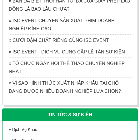
» BẠN ĐÃ BIẾT THỜI HẠN TỐI ĐA CỦA GIẤY PHÉP LAO
ĐỘNG LÀ BAO LÂU CHƯA?
» ISC EVENT CHUYÊN SẢN XUẤT PHIM DOANH
NGHIỆP ĐỈNH CAO
» CƯỚI ĐẬM CHẤT RIÊNG CÙNG ISC EVENT
» ISC EVENT - DỊCH VỤ CUNG CẤP LỄ TÂN SỰ KIỆN
» TỔ CHỨC NGÀY HỘI THỂ THAO CHUYÊN NGHIỆP
NHẤT
» VÌ SAO HÌNH THỨC XUẤT NHẬP KHẨU TẠI CHỖ
ĐANG ĐƯỢC NHIỀU DOANH NGHIỆP LỰA CHỌN?
TIN TỨC & SỰ KIỆN
» Dịch Vụ Khác