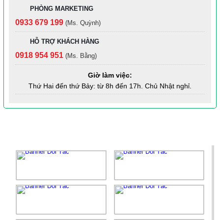
PHÒNG MARKETING
HỆ THỐNG EPORT
0933 679 199
(Ms. Quỳnh)
HỖ TRỢ KHÁCH HÀNG
Thông Báo Chiêu Sinh Năm Học 2022 & 2023 -
0918 954 951
(Ms. Bằng)
Trường Mầm Non Hoa Sen Mỹ Phước
Giờ làm việc:
THAI KỲ AN NHÀN CÙNG HAPPY SHOP
Thứ Hai đến thứ Bảy: từ 8h đến 17h. Chủ Nhật nghỉ.
NGÀNH, NGHỀ CẤM ĐẦU TƯ KINH DOANH
40 THÓI QUEN TỐT GIÚP BẠN KIẾN TẠO CUỘC ĐỜI
ĐÁNG SỐNG
BÌNH PHƯỚC ĐÓN HÀNG TRĂM DOANH NGHIỆP,
NHÀ ĐẦU TƯ SINGAPORE THAM GIA HỘI NGHỊ
XÚC TIẾN ĐẦU TƯ NĂM 2022