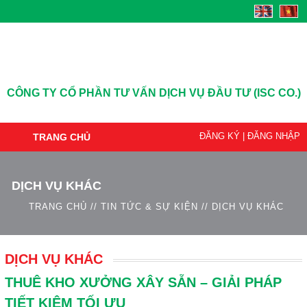
CÔNG TY CỔ PHẦN TƯ VẤN DỊCH VỤ ĐẦU TƯ (ISC CO.)
ĐĂNG KÝ
|
ĐĂNG NHẬP
TRANG CHỦ
DỊCH VỤ KHÁC
TRANG CHỦ
//
TIN TỨC & SỰ KIỆN
//
DỊCH VỤ KHÁC
DỊCH VỤ KHÁC
THUÊ KHO XƯỞNG XÂY SẴN – GIẢI PHÁP
TIẾT KIỆM TỐI ƯU