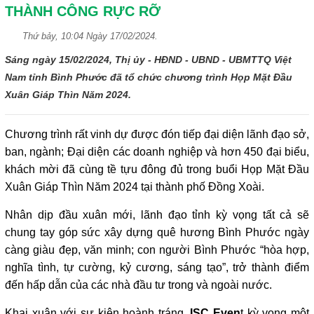
THÀNH CÔNG RỰC RỠ
Thứ bảy, 10:04 Ngày 17/02/2024.
Sáng ngày 15/02/2024, Thị ủy - HĐND - UBND - UBMTTQ Việt
Nam tỉnh Bình Phước đã tổ chức chương trình Họp Mặt Đầu
Xuân Giáp Thìn Năm 2024.
Chương trình rất vinh dự được đón tiếp đại diện lãnh đạo sở,
ban, ngành; Đại diện các doanh nghiệp và hơn 450 đại biểu,
khách mời đã cùng tề tựu đông đủ trong buổi Họp Mặt Đầu
Xuân Giáp Thìn Năm 2024 tại thành phố Đồng Xoài.
Nhân dịp đầu xuân mới, lãnh đạo tỉnh kỳ vọng tất cả sẽ
chung tay góp sức xây dựng quê hương Bình Phước ngày
càng giàu đẹp, văn minh; con người Bình Phước “hòa hợp,
nghĩa tình, tự cường, kỷ cương, sáng tạo”, trở thành điểm
đến hấp dẫn của các nhà đầu tư trong và ngoài nước.
Khai xuân với sự kiện hoành tráng,
ISC Even
t kỳ vọng một