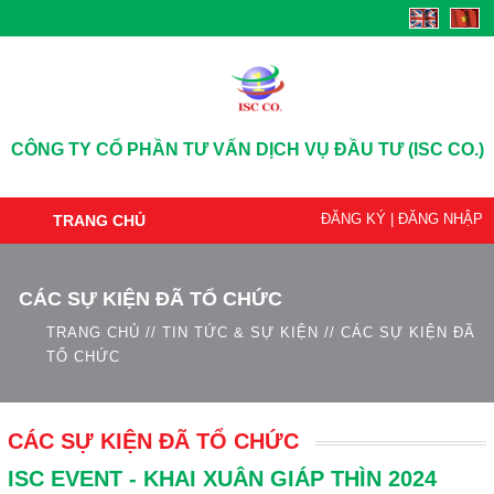
CÔNG TY CỔ PHẦN TƯ VẤN DỊCH VỤ ĐẦU TƯ (ISC CO.)
ĐĂNG KÝ
|
ĐĂNG NHẬP
TRANG CHỦ
CÁC SỰ KIỆN ĐÃ TỔ CHỨC
TRANG CHỦ
//
TIN TỨC & SỰ KIỆN
//
CÁC SỰ KIỆN ĐÃ
TỔ CHỨC
CÁC SỰ KIỆN ĐÃ TỔ CHỨC
ISC EVENT - KHAI XUÂN GIÁP THÌN 2024