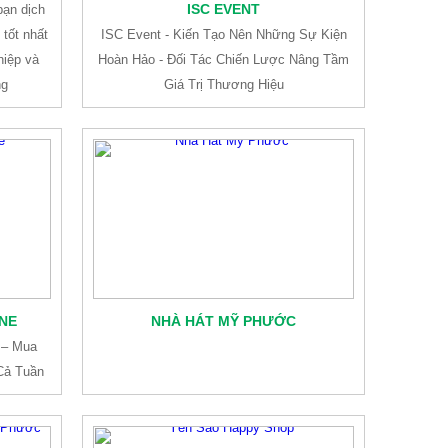
ISC EVENT
bạn dịch
 tốt nhất
ISC Event - Kiến Tạo Nên Những Sự Kiện
hiệp và
Hoàn Hảo - Đối Tác Chiến Lược Nâng Tầm
ng
Giá Trị Thương Hiệu
ONE
NHÀ HÁT MỸ PHƯỚC
e – Mua
Cả Tuần