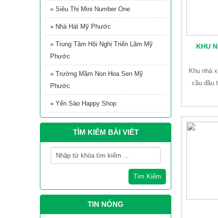
» Siêu Thị Mini Number One
» Nhà Hát Mỹ Phước
YẾN CHƯNG TƯƠI
» Trung Tâm Hội Nghị Triển Lãm Mỹ
NGUYÊN CHẤT
KHU N
HAPPY SHOP
Phước
Khu nhà x
Becamex ISC chúc
» Trường Mầm Non Hoa Sen Mỹ
mừng Ngày Quốc tế
cầu đầu 
Phước
phụ nữ 8/3
» Yến Sào Happy Shop
Đồng nghiệp
TÌM KIẾM BÀI VIẾT
BECAMEX ISC SÔI
NỔI NHIỀU HOẠT
ĐỘNG CHÀO MỪNG
KỶ NIỆM 91 NĂM
Tìm Kiếm
NGÀY THÀNH LẬP ĐOÀN TNCS HỒ CHÍ
MINH (26/3/1931 – 26/3/2022)
TIN NÓNG
QUÁN QUÂN CUỘC
THI ẢNH ĐẸP ONLINE