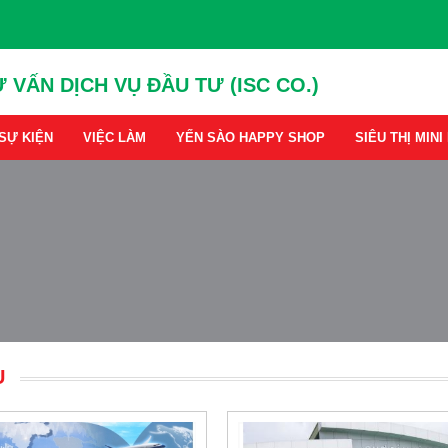
 VẤN DỊCH VỤ ĐẦU TƯ (ISC CO.)
 SỰ KIỆN
VIỆC LÀM
YẾN SÀO HAPPY SHOP
SIÊU THỊ MIN
Ụ