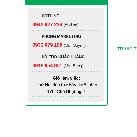
BECAMEX BÌNH
PHƯỚC VÀ TRƯỜNG
CAO ĐẲNG CÔNG
HOTLINE
NGHIỆP CAO SU
0943 627 234
(Hotline)
Đóng đủ 20 năm BHXH
sau đó nghỉ hưu, người
PHÒNG MARKETING
lao động nhận được
0933 679 199
(Ms. Quỳnh)
trợ cấp gì?
TRUNG T
HỖ TRỢ KHÁCH HÀNG
Bộ Công an: Tuyệt đối
không chia sẻ hình ảnh
0918 954 951
(Ms. Bằng)
hoặc cho người lạ
mượn thẻ CCCD
Giờ làm việc:
Thứ Hai đến thứ Bảy: từ 8h đến
HỆ THỐNG EPORT
17h. Chủ Nhật nghỉ.
Thông Báo Chiêu Sinh
Năm Học 2022 & 2023
- Trường Mầm Non
Hoa Sen Mỹ Phước
THAI KỲ AN NHÀN