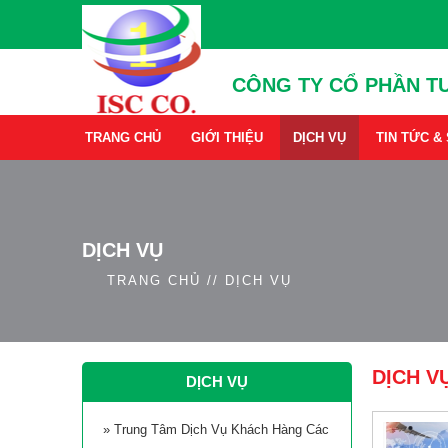
CÔNG TY CỔ PHẦN TƯ
TRANG CHỦ
GIỚI THIỆU
DỊCH VỤ
TIN TỨC &
DỊCH VỤ
TRANG CHỦ
//
DỊCH VỤ
DỊCH V
DỊCH VỤ
» Trung Tâm Dịch Vụ Khách Hàng Các