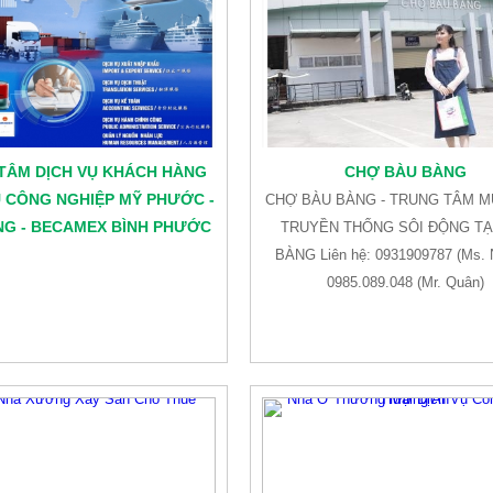
TÂM DỊCH VỤ KHÁCH HÀNG
CHỢ BÀU BÀNG
 CÔNG NGHIỆP MỸ PHƯỚC -
CHỢ BÀU BÀNG - TRUNG TÂM 
NG - BECAMEX BÌNH PHƯỚC
TRUYỀN THỐNG SÔI ĐỘNG TẠ
BÀNG Liên hệ: 0931909787 (Ms. 
0985.089.048 (Mr. Quân)