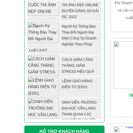
Khi Doanh 
DUYÊN DÁNG ÁO DÀI
ISC 2022
và sản x
xuất
Người Ký Thông Báo
Thay Đổi Người Đại
Diện Công Ty/ Doanh
Nghiệp Theo Pháp
Luật Là Ai?
CÁCH GIẢM CĂNG
THẲNG, GIẢM
STRESS HIỆU QUẢ
LỆNH GIAO HÀNG
ĐIỆN TỬ (EDO)
V
SINH VIÊN TRƯỜNG
ĐẠI HỌC VĂN LANG
THAM QUAN CÁC
KHU CÔNG NGHIỆP
LỚN TẠI TỈNH BÌNH DƯƠNG
LỄ KÝ KẾT HỢP TÁC
HỖ TRỢ KHÁCH HÀNG