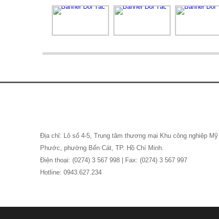
CÙNG HAPPY SHOP
NGÀNH, NGHỀ CẤM
ĐẦU TƯ KINH DOANH
40 THÓI QUEN TỐT
GIÚP BẠN KIẾN TẠO
CUỘC ĐỜI ĐÁNG
SỐNG
CÔNG TY CỔ PHẦN TƯ VẤN DỊCH VỤ ĐẦU
BÌNH PHƯỚC ĐÓN
(ISC CO.)
HÀNG TRĂM DOANH
NGHIỆP, NHÀ ĐẦU TƯ
Địa chỉ: Lô số 4-5, Trung tâm thương mại Khu công nghiệp Mỹ
SINGAPORE THAM
Phước, phường Bến Cát, TP. Hồ Chí Minh.
GIA HỘI NGHỊ XÚC TIẾN ĐẦU TƯ NĂM
Điện thoại: (0274) 3 567 998 | Fax: (0274) 3 567 997
2022
Hotline: 0943.627.234
LOẠI HÌNH GIA CÔNG
TRONG XUẤT NHẬP
KHẨU
HỒ SƠ THÀNH LẬP