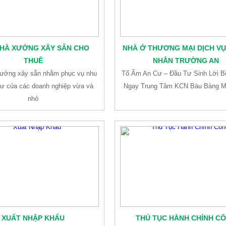
HÀ XƯỞNG XÂY SẴN CHO
NHÀ Ở THƯƠNG MẠI DỊCH V
THUÊ
NHÂN TRƯỜNG AN
ưởng xây sẵn nhằm phục vụ nhu
Tổ Ấm An Cư – Đầu Tư Sinh Lời 
tư của các doanh nghiệp vừa và
Ngay Trung Tâm KCN Bàu Bàng 
nhỏ
XUẤT NHẬP KHẨU
THỦ TỤC HÀNH CHÍNH C