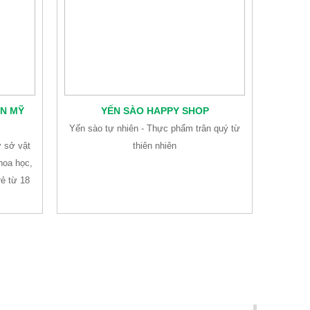
N MỸ
YẾN SÀO HAPPY SHOP
Yến sào tự nhiên - Thực phẩm trân quý từ
ơ sở vật
thiên nhiên
hoa học,
rẻ từ 18