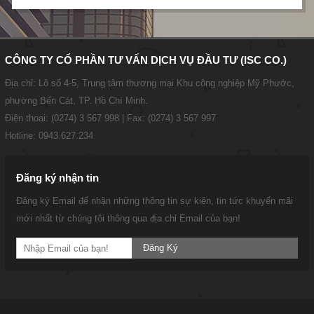
CÔNG TY CỔ PHẦN TƯ VẤN DỊCH VỤ ĐẦU TƯ (ISC CO.)
Địa chỉ: Lô số 4-5, Trung tâm thương mại Khu công nghiệp Mỹ Phước,
phường Bến Cát, TP. Hồ Chí Minh.
Điện thoại: (0274) 3 567 998 | Fax: (0274) 3 567 997
Hotline: 0943.627.234
Đăng ký nhận tin
Đăng ký Email để nhận những thông tin sự kiện, tin tức khuyến mãi
mới nhất từ chúng tôi thông qua địa chỉ Email của bạn!
Đăng Ký